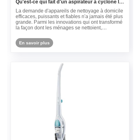
Qu'est-ce qui fait d'un aspirateur à cyclone le
choix plus intelligent pour les maisons
La demande d'appareils de nettoyage à domicile
modernes?
efficaces, puissants et fiables n'a jamais été plus
grande. Parmi les innovations qui ont transformé
la façon dont les ménages se nettoient,
l'aspirateur à cyclone se démarque.
Contrairement aux modèles traditionnels qui
En savoir plus
dépendent de sacs jetables pour ......