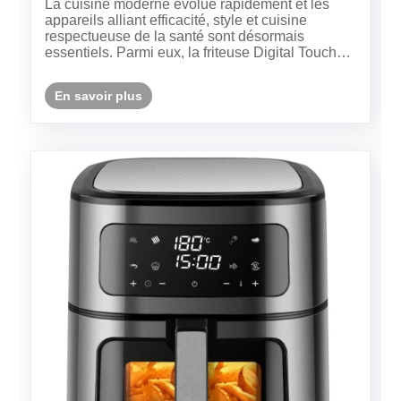
​La cuisine moderne évolue rapidement et les
appareils alliant efficacité, style et cuisine
respectueuse de la santé sont désormais
essentiels. Parmi eux, la friteuse Digital Touch
Air de 8 L de Ningbo Yah Technology Co., Ltd.
se distingue comme un choix de premier ordre
En savoir plus
pour les familles et les ama......