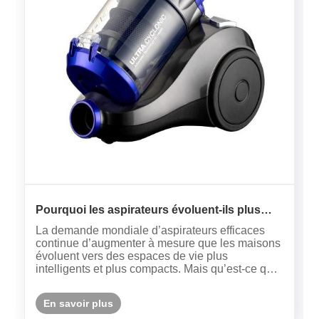
Pourquoi les aspirateurs évoluent-ils plus
rapidement que jamais ?
La demande mondiale d’aspirateurs efficaces
continue d’augmenter à mesure que les maisons
évoluent vers des espaces de vie plus
intelligents et plus compacts. Mais qu’est-ce qui
rend exactement un aspirateur puissant ? La
réponse réside dans une combinaison de force
En savoir plus
d’aspiration, de précision de fil......