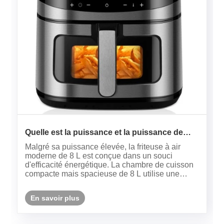
Quelle est la puissance et la puissance de
chauffage de votre friteuse à air moderne de 8
Malgré sa puissance élevée, la friteuse à air
L ?
moderne de 8 L est conçue dans un souci
d'efficacité énergétique. La chambre de cuisson
compacte mais spacieuse de 8 L utilise une
circulation d'air rapide pour cuire les repas plus
rapidement que les fours conventionnels, ce qui
En savoir plus
peut économiser de l'éle......