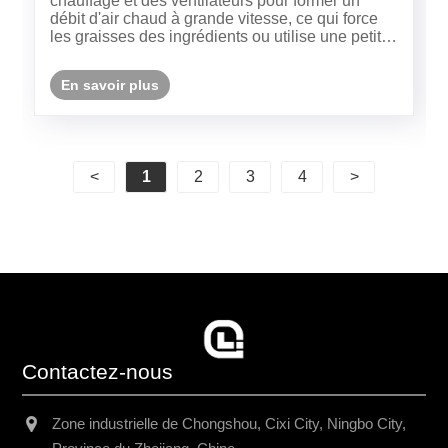
chauffage et des ventilateurs pour former un
débit d'air chaud à grande vitesse, ce qui force
les graisses des ingrédients ou utilise une petite
quantité d'huile pour atteindre un goût à faible
huile et croustillant, répondant aux besoins de la
En savoir plus
santé et de......
<
1
2
3
4
>
Contactez-nous
Zone industrielle de Chongshou, Cixi City, Ningbo City,