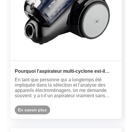
Pourquoi l'aspirateur multi-cyclone est-il
devenu le nouveau grand public du
En tant que personne qui a longtemps été
nettoyage à domicile?
impliquée dans la sélection et l'analyse des
appareils électroménagers, on me demande
souvent: y a-t-il un aspirateur vraiment sans
souci et sauvage avec une aspiration et une
durabilité puissantes? La réponse est claire:
En savoir plus
l'aspirateur multi-cyclone est mon ch......