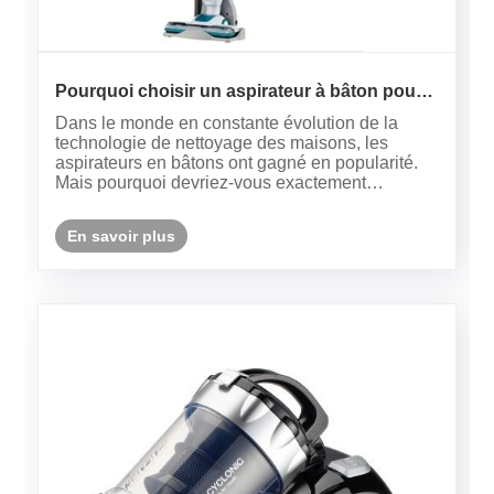
Pourquoi choisir un aspirateur à bâton pour
vos besoins de nettoyage de la maison?
Dans le monde en constante évolution de la
technologie de nettoyage des maisons, les
aspirateurs en bâtons ont gagné en popularité.
Mais pourquoi devriez-vous exactement
envisager un aspirateur de bâton sur des
modèles verticaux traditionnels ou de cartouche?
En savoir plus
Cet article plonge profondément dans la ......